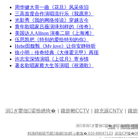
周华健大哥一曲《花旦》风采依旧
三高首度合作演唱流行乐《我愿意》
光影秀《我的网络传说》穿越古今
青年歌唱家吕薇演绎别样的《传奇》
美国达人Allison 演奏二胡《上海滩》
伍思凯把《特别的爱给特别的你》
Hebe田馥甄《My love》让你安静聆听
徐小明：传奇经典《大侠霍元甲》再现
许志安深情演唱《上弦月》寄乡情
著名歌唱家蔡大生等演唱《祝酒歌》
涓ぎ鐢佃鍙扮綉绔�
|
鑱旂郴CCTV
|
鍏充簬CNTV
|
鑱旂
涓浗涓ぎ鐢佃鍙� 涓浗缃戠粶
績
|
缃戝弸
杩濇硶鍜屼笉鑹俊鎭妇鎶ョ數璇�:010-88047123
浜琁CP璇�06