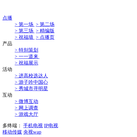
点播
> 第一场
> 第二场
> 第三场
> 精编版
> 祝福墙
> 点播页
产品
> 特别策划
> 一一道来
> 祝福展示
活动
> 进高校选达人
> 游子吟中国心
> 秀城市寻明星
互动
> 微博互动
> 网上调查
> 游戏大厅
多终端：
手机电视
IP电视
移动传媒
央视wap