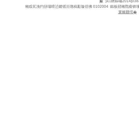
�
浜綉鏂嘯2014]038
缃戜笂浼犳挱瑙嗗惉鑺傜洰璁稿彲璇佸彿 0102004 鏂板嚭缃戣瘉锛
寰嬪叕绾�