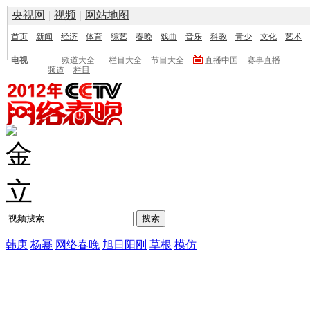
央视网
|
视频
|
网站地图
首页
新闻
经济
体育
综艺
春晚
戏曲
音乐
科教
青少
文化
艺术
电视
频道大全
栏目大全
节目大全
直播中国
赛事直播
频道
栏目
韩庚
杨幂
网络春晚
旭日阳刚
草根
模仿