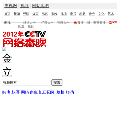
央视网
|
视频
|
网站地图
首页
新闻
经济
体育
综艺
春晚
戏曲
音乐
科教
青少
文化
艺术
电视
频道大全
栏目大全
节目大全
直播中国
赛事直播
频道
栏目
韩庚
杨幂
网络春晚
旭日阳刚
草根
模仿