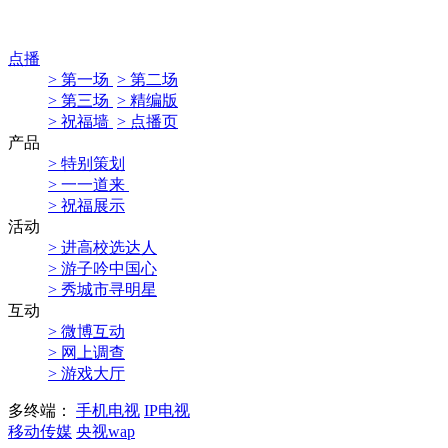
点播
> 第一场
> 第二场
> 第三场
> 精编版
> 祝福墙
> 点播页
产品
> 特别策划
> 一一道来
> 祝福展示
活动
> 进高校选达人
> 游子吟中国心
> 秀城市寻明星
互动
> 微博互动
> 网上调查
> 游戏大厅
多终端：
手机电视
IP电视
移动传媒
央视wap