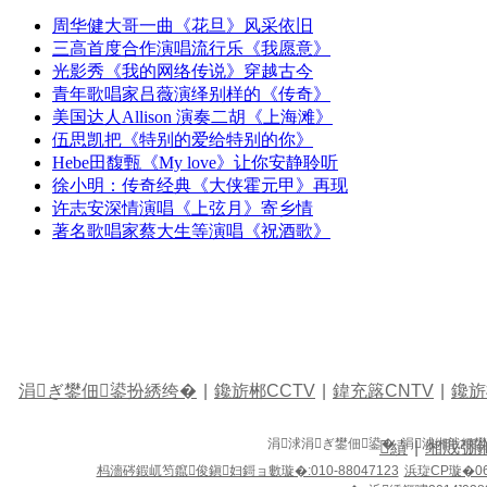
周华健大哥一曲《花旦》风采依旧
三高首度合作演唱流行乐《我愿意》
光影秀《我的网络传说》穿越古今
青年歌唱家吕薇演绎别样的《传奇》
美国达人Allison 演奏二胡《上海滩》
伍思凯把《特别的爱给特别的你》
Hebe田馥甄《My love》让你安静聆听
徐小明：传奇经典《大侠霍元甲》再现
许志安深情演唱《上弦月》寄乡情
著名歌唱家蔡大生等演唱《祝酒歌》
涓ぎ鐢佃鍙扮綉绔�
|
鑱旂郴CCTV
|
鍏充簬CNTV
|
鑱旂
涓浗涓ぎ鐢佃鍙� 涓浗缃戠粶
績
|
缃戝弸
杩濇硶鍜屼笉鑹俊鎭妇鎶ョ數璇�:010-88047123
浜琁CP璇�06