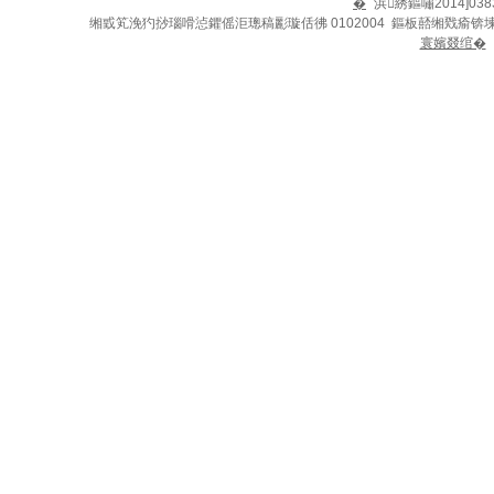
�
浜綉鏂嘯2014]038
缃戜笂浼犳挱瑙嗗惉鑺傜洰璁稿彲璇佸彿 0102004 鏂板嚭缃戣瘉锛
寰嬪叕绾�