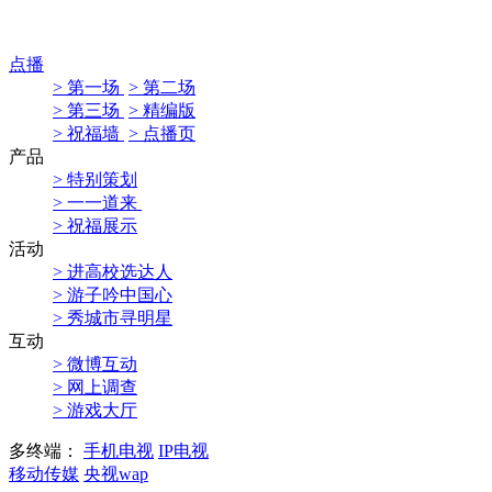
点播
> 第一场
> 第二场
> 第三场
> 精编版
> 祝福墙
> 点播页
产品
> 特别策划
> 一一道来
> 祝福展示
活动
> 进高校选达人
> 游子吟中国心
> 秀城市寻明星
互动
> 微博互动
> 网上调查
> 游戏大厅
多终端：
手机电视
IP电视
移动传媒
央视wap