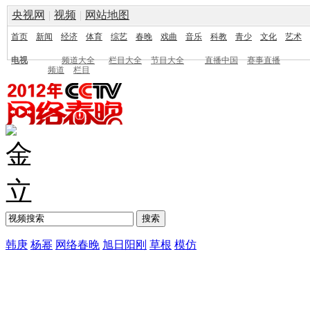
央视网
|
视频
|
网站地图
首页
新闻
经济
体育
综艺
春晚
戏曲
音乐
科教
青少
文化
艺术
电视
频道大全
栏目大全
节目大全
直播中国
赛事直播
频道
栏目
韩庚
杨幂
网络春晚
旭日阳刚
草根
模仿