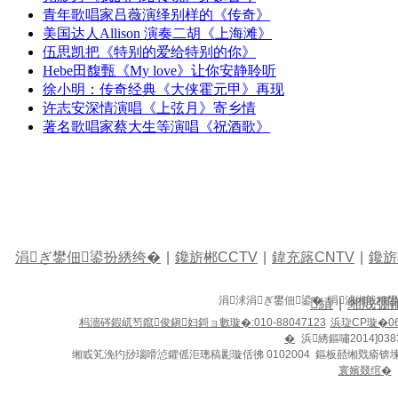
青年歌唱家吕薇演绎别样的《传奇》
美国达人Allison 演奏二胡《上海滩》
伍思凯把《特别的爱给特别的你》
Hebe田馥甄《My love》让你安静聆听
徐小明：传奇经典《大侠霍元甲》再现
许志安深情演唱《上弦月》寄乡情
著名歌唱家蔡大生等演唱《祝酒歌》
涓ぎ鐢佃鍙扮綉绔�
|
鑱旂郴CCTV
|
鍏充簬CNTV
|
鑱旂
涓浗涓ぎ鐢佃鍙� 涓浗缃戠粶
績
|
缃戝弸
杩濇硶鍜屼笉鑹俊鎭妇鎶ョ數璇�:010-88047123
浜琁CP璇�06
�
浜綉鏂嘯2014]038
缃戜笂浼犳挱瑙嗗惉鑺傜洰璁稿彲璇佸彿 0102004 鏂板嚭缃戣瘉锛
寰嬪叕绾�