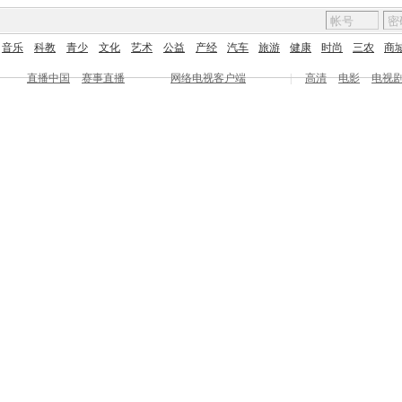
音乐
科教
青少
文化
艺术
公益
产经
汽车
旅游
健康
时尚
三农
商
直播中国
赛事直播
网络电视客户端
|
高清
电影
电视