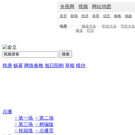
央视网
|
视频
|
网站地图
首页
新闻
经济
体育
综艺
春晚
戏曲
电视
频道大全
栏目大全
节目大全
频道
栏目
韩庚
杨幂
网络春晚
旭日阳刚
草根
模仿
点播
> 第一场
> 第二场
> 第三场
> 精编版
> 祝福墙
> 点播页