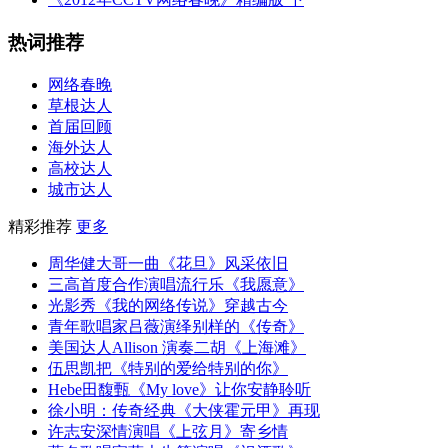
热词推荐
网络春晚
草根达人
首届回顾
海外达人
高校达人
城市达人
精彩推荐
更多
周华健大哥一曲《花旦》风采依旧
三高首度合作演唱流行乐《我愿意》
光影秀《我的网络传说》穿越古今
青年歌唱家吕薇演绎别样的《传奇》
美国达人Allison 演奏二胡《上海滩》
伍思凯把《特别的爱给特别的你》
Hebe田馥甄《My love》让你安静聆听
徐小明：传奇经典《大侠霍元甲》再现
许志安深情演唱《上弦月》寄乡情