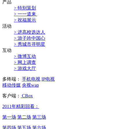
产品
> 特别策划
> 一一道来
> 祝福展示
活动
> 进高校选达人
> 游子吟中国心
> 秀城市寻明星
互动
> 微博互动
> 网上调查
> 游戏大厅
多终端：
手机电视
IP电视
移动传媒
央视wap
客户端：
CBox
2011年精彩回看：
第一场
第二场
第三场
第四场
第五场
第六场