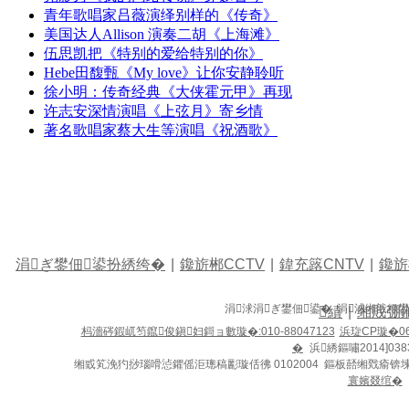
青年歌唱家吕薇演绎别样的《传奇》
美国达人Allison 演奏二胡《上海滩》
伍思凯把《特别的爱给特别的你》
Hebe田馥甄《My love》让你安静聆听
徐小明：传奇经典《大侠霍元甲》再现
许志安深情演唱《上弦月》寄乡情
著名歌唱家蔡大生等演唱《祝酒歌》
涓ぎ鐢佃鍙扮綉绔�
|
鑱旂郴CCTV
|
鍏充簬CNTV
|
鑱旂
涓浗涓ぎ鐢佃鍙� 涓浗缃戠粶
績
|
缃戝弸
杩濇硶鍜屼笉鑹俊鎭妇鎶ョ數璇�:010-88047123
浜琁CP璇�06
�
浜綉鏂嘯2014]038
缃戜笂浼犳挱瑙嗗惉鑺傜洰璁稿彲璇佸彿 0102004 鏂板嚭缃戣瘉锛
寰嬪叕绾�