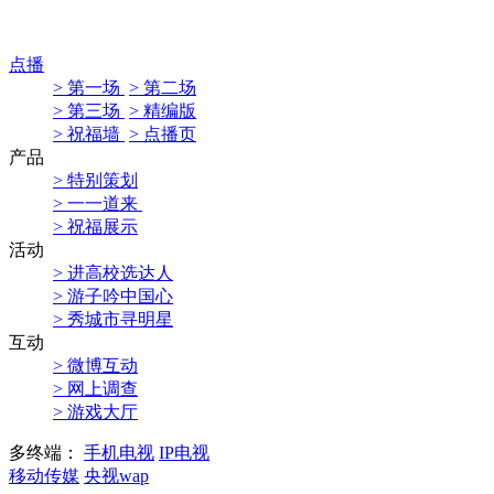
点播
> 第一场
> 第二场
> 第三场
> 精编版
> 祝福墙
> 点播页
产品
> 特别策划
> 一一道来
> 祝福展示
活动
> 进高校选达人
> 游子吟中国心
> 秀城市寻明星
互动
> 微博互动
> 网上调查
> 游戏大厅
多终端：
手机电视
IP电视
移动传媒
央视wap