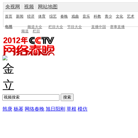
央视网
|
视频
|
网站地图
首页
新闻
经济
体育
综艺
春晚
戏曲
音乐
科教
青少
文化
艺术
电视
频道大全
栏目大全
节目大全
直播中国
赛事直播
频道
栏目
韩庚
杨幂
网络春晚
旭日阳刚
草根
模仿