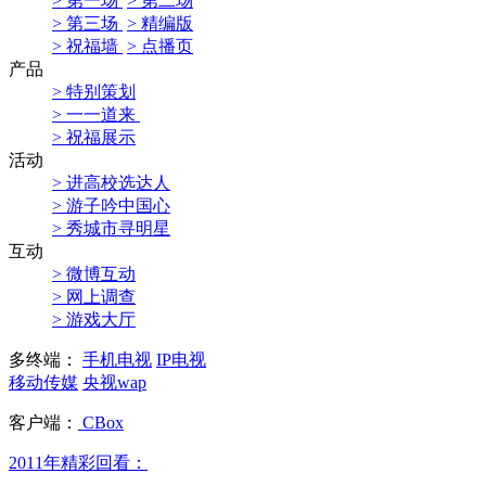
> 第一场
> 第二场
> 第三场
> 精编版
> 祝福墙
> 点播页
产品
> 特别策划
> 一一道来
> 祝福展示
活动
> 进高校选达人
> 游子吟中国心
> 秀城市寻明星
互动
> 微博互动
> 网上调查
> 游戏大厅
多终端：
手机电视
IP电视
移动传媒
央视wap
客户端：
CBox
2011年精彩回看：