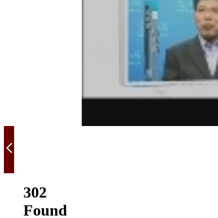
302
Found