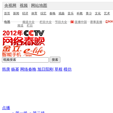
央视网
|
视频
|
网站地图
首页
新闻
经济
体育
综艺
春晚
戏曲
音乐
科教
青少
文化
艺术
电视
频道大全
栏目大全
节目大全
直播中国
赛事直播
频道
栏目
韩庚
杨幂
网络春晚
旭日阳刚
草根
模仿
点播