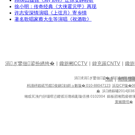
Hebe田馥甄《My love》让你安静聆听
徐小明：传奇经典《大侠霍元甲》再现
许志安深情演唱《上弦月》寄乡情
著名歌唱家蔡大生等演唱《祝酒歌》
涓ぎ鐢佃鍙扮綉绔�
|
鑱旂郴CCTV
|
鍏充簬CNTV
|
鑱旂
涓浗涓ぎ鐢佃鍙� 涓浗缃戠粶
績
|
缃戝弸
杩濇硶鍜屼笉鑹俊鎭妇鎶ョ數璇�:010-88047123
浜琁CP璇�06
�
浜綉鏂嘯2014]038
缃戜笂浼犳挱瑙嗗惉鑺傜洰璁稿彲璇佸彿 0102004 鏂板嚭缃戣瘉锛
寰嬪叕绾�