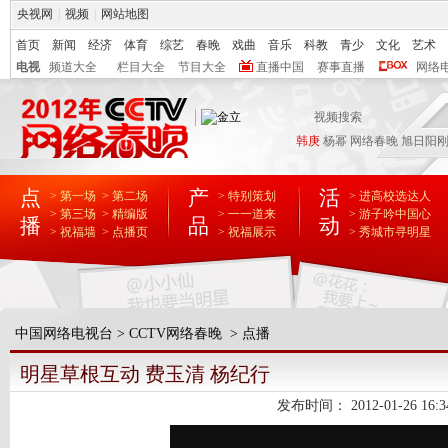
央视网
|
视频
|
网站地图
首页
新闻
经济
体育
综艺
春晚
戏曲
音乐
科教
青少
文化
艺术
电视
频道大全
栏目大全
节目大全
直播中国
赛事直播
网络
韩庚
杨幂
网络春晚
旭日阳
点
产
活
> 第一场
> 第二场
> 特别策划
> 进高校选达人
> 第三场
> 精编版
> 一一道来
> 游子吟中国心
播
品
动
> 祝福墙
> 点播页
> 祝福展示
> 秀城市寻明星
中国网络电视台
>
CCTV网络春晚
>
点播
明星草根互动 费玉清 杨纪行
发布时间：
2012-01-26 16:3