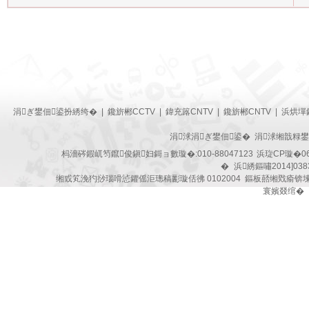
涓ぎ鐢佃鍙扮綉绔�
|
鑱旂郴CCTV
|
鍏充簬CNTV
|
鑱旂郴CNTV
|
浜烘墠
涓浗涓ぎ鐢佃鍙� 涓浗缃戠粶
杩濇硶鍜屼笉鑹俊鎭妇鎶ョ數璇�:010-88047123
浜琁CP璇�06
�
浜綉鏂嘯2014]038
缃戜笂浼犳挱瑙嗗惉鑺傜洰璁稿彲璇佸彿 0102004 鏂板嚭缃戣瘉锛
寰嬪叕绾�