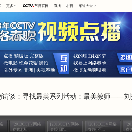
事
更多
节目官网
直播
栏目
频道大全
点播
精编版
完整版
我的理由我的梦
微电影
晚会花絮
街拍
我要上网络春晚
驻外专区
非洲
|
央视春晚
微博互动聊聊看
晚]人物访谈：寻找最美系列活动：最美教师——
网络
[2013CCTV网络
[2013CCTV网络
[2013CCTV网络
[2
春晚]热...
春晚]歌...
春晚]互...
春晚