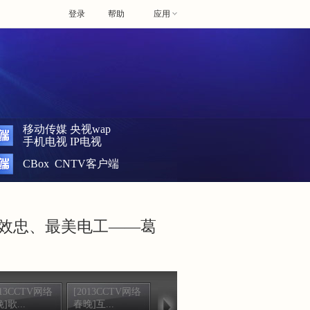
登录
帮助
应用
移动传媒
央视wap
手机电视
IP电视
CBox
CNTV客户端
刘效忠、最美电工——葛
013CCTV网络
[2013CCTV网络
[2013CCTV网络
[2013CCTV
]歌...
春晚]互...
春晚]歌...
春晚]9...