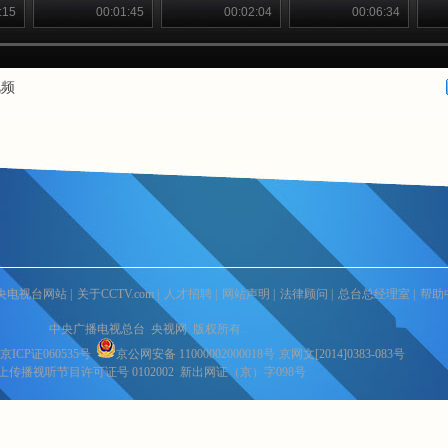
:15
00:01:45
00:02:04
00:06:34
视频
央电视台网站
|
关于CCTV.com
|
人才招聘
|
网站声明
|
法律顾问
|
总台总经理室
|
帮助
中央广播电视总台 央视网 版权所有
京ICP证060535号
京公网安备 11000002000018号
京网文[2014]0383-083号
上传播视听节目许可证号 0102002 新出网证（京）字098号