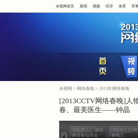
央视网首页
新闻
视频
经济
体育
军
央视网
>
网络春晚
>
2013年网络春晚
[2013CCTV网络春
春、最美医生——钟晶
光影梦工厂 微视
[2013CCTV
频青春创享会
春晚]]...