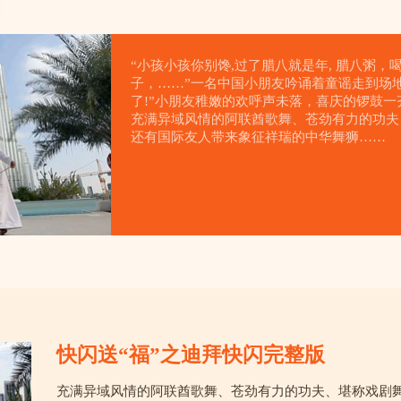
“小孩小孩你别馋,过了腊八就是年, 腊八粥
子，……”一名中国小朋友吟诵着童谣走到场
了!”小朋友稚嫩的欢呼声未落，喜庆的锣鼓一
充满异域风情的阿联酋歌舞、苍劲有力的功夫
还有国际友人带来象征祥瑞的中华舞狮……
快闪送“福”之迪拜快闪完整版
充满异域风情的阿联酋歌舞、苍劲有力的功夫、堪称戏剧