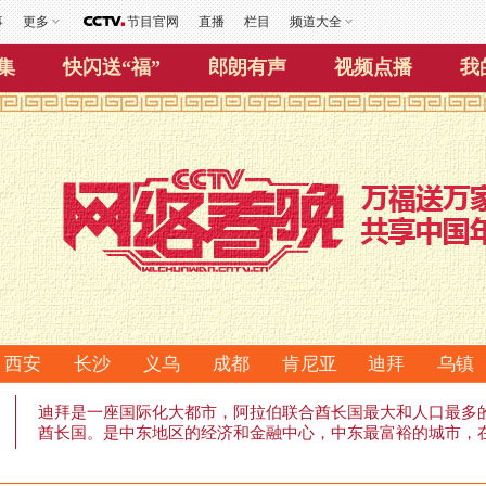
事
更多
节目官网
直播
栏目
频道大全
集
快闪送“福”
郎朗有声
视频点播
我
西安
长沙
义乌
成都
肯尼亚
迪拜
乌镇
迪拜是一座国际化大都市，阿拉伯联合酋长国最大和人口最多
酋长国。是中东地区的经济和金融中心，中东最富裕的城市，