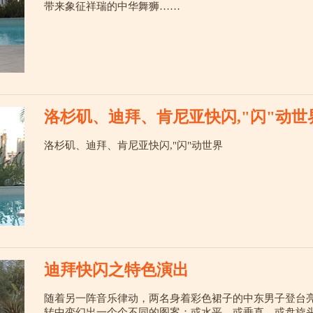
带来象征祥瑞的中华舞狮……
洛杉矶、迪拜、肯尼亚快闪,"闪"动世
洛杉矶、迪拜、肯尼亚快闪,"闪"动世界
迪拜快闪之特色演出
随着另一阵音乐律动，两名身着彩色裙子的中东男子登台
转中变幻出一个个不同的图案：或水平，或垂直，或盘旋