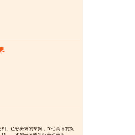
界
亮相。色彩斑斓的裙摆，在他高速的旋
头顶……犹如一道彩虹般美轮美奂。