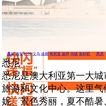
曲阜
西安
长沙
义乌
成都
肯尼亚
迪拜
乌镇
洛杉矶
悉尼
悉尼
悉尼是澳大利亚第一大城
旅游和文化中心。这里气
妮、景色秀丽，夏不酷暑