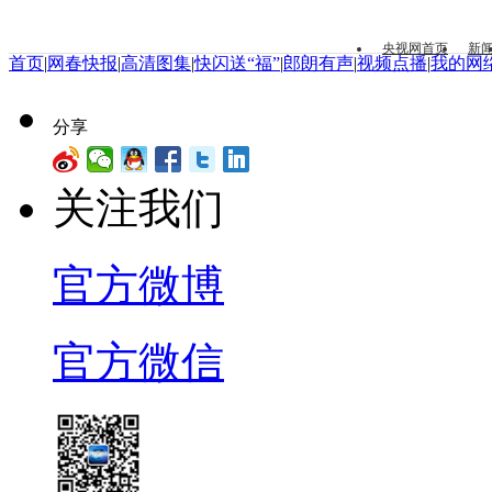
央视网首页
新
首页
|
网春快报
|
高清图集
|
快闪送“福”
|
郎朗有声
|
视频点播
|
我的网
分享
关注我们
官方微博
官方微信