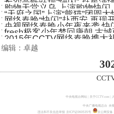
长沙高铁站现“快闪” 群星演绎“
购物天堂义乌 上演购物快闪
“天府之国”上演“熊猫”团圆大
网络春晚“快闪”赴西安 再现开
央视网络春晚小年夜来袭 快闪
fresh极客少年梦回唐朝 古城
2015年CCTV网络春晚携
编辑：卓越
30
CCTV
中央电视台网站
|
关于CCTV.com
|
中央广播电视总台 央
违法和不良信息举报
京ICP证060535号
京公网安备 1