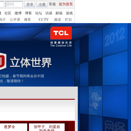
客服
设为首页
登录
注册
城
社区
微博
博客
论坛
访谈
邮箱
游戏
画片
公开课
播客
|
CCTV
频道
栏目
术进行拍摄，春节期间将会在中国
播出，敬请期待！
逐梦令
张甲子、刘晏辰
有钱没钱回家过
万里长城永
歌曲串烧
年