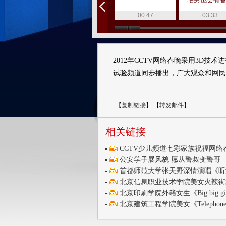
00:47
03:33
2012年CCTV网络春晚采用3D
试验频道同步播出，广大观众和网民
【
复制链接
】
【
转发邮件
】
相关链接
CCTV少儿频道七彩家族祝福网络
公安学子展风貌 愿从警叔变警哥
首都师范大学张天野深情演唱《听
北京信息职业技术学院美女火辣街
北京印刷学院外籍女生《Big big gi
北京建筑工程学院美女《Telephon