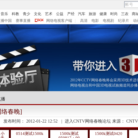
音乐
科教
青少
文化
艺术
公益
产经
汽车
旅游
健康
时尚
三农
商
直播中国
赛事直播
网络电视客户端
|
高清
电影
电视剧
纪录片
动
2012年CCTV网络春晚将会采用3D技
网络电视台和中国3D电视试验频道同步
点播
网络春晚]
发布时间：
2012-01-22 12:52
|
进入CNTV网络春晚论坛
来源：
CNTV
：小
0514测试1500k
1500k测试
1500k测试0420
春天
050817：00