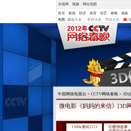
央视网
|
视频
|
网站地图
首页
新闻
经济
体育
综艺
春晚
戏曲
电视
频道大全
栏目大全
节目大全
中国网络电视台
>
CCTV网络春晚
>
3D
微电影《妈妈的来信》[3D
1500k测试2113
3D爱情故事
宅男也会有