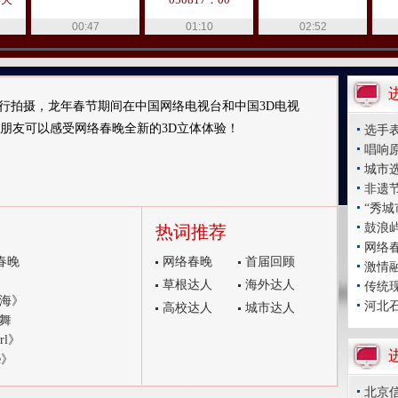
00:47
01:10
02:52
技术进行拍摄，龙年春节期间在中国网络电视台和中国3D电视
朋友可以感受网络春晚全新的3D立体体验！
选手
唱响
城市选
非遗
“秀城
鼓浪
热词推荐
网络春
春晚
网络春晚
首届回顾
激情
草根达人
海外达人
传统
海》
河北
高校达人
城市达人
舞
rl》
e》
北京