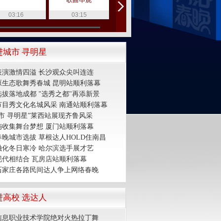
03:16
03:15
02:36
03:52
进城市 寻明星
表演激情四溢 长沙观众尖叫连连
原生态歌舞秀春城 昆明站顺利落幕
拔落地成都 "选秀之都"再添新景
节目秀文化名城风采 南通站顺利落幕
市 寻明星”莱西站展现齐鲁风采
屿收集舞台梦想 厦门站顺利落幕
晚城市选拔 草根达人HOLD住南昌
融化冬日寒冷 哈尔滨选手展才艺
现代相结合 瓦房店站顺利落幕
石家庄各路民间达人争上网络春晚
进高校 选达人
信息职业技术学院绝对火热拉丁舞