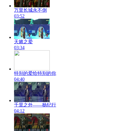
万里长城永不倒
03:52
天籁之爱
03:34
特别的爱给特别的你
04:40
千里之外——杨纪行
04:12