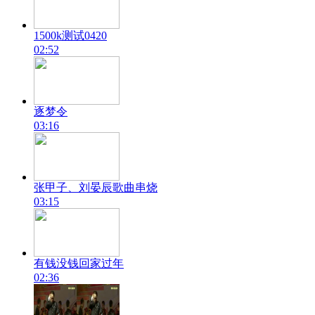
1500k测试0420
02:52
逐梦令
03:16
张甲子、刘晏辰歌曲串烧
03:15
有钱没钱回家过年
02:36