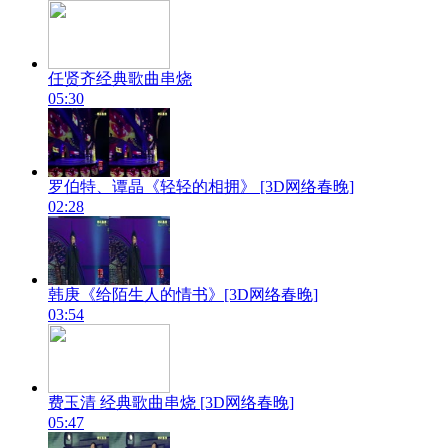
任贤齐经典歌曲串烧
05:30
罗伯特、谭晶《轻轻的相拥》 [3D网络春晚]
02:28
韩庚《给陌生人的情书》[3D网络春晚]
03:54
费玉清 经典歌曲串烧 [3D网络春晚]
05:47