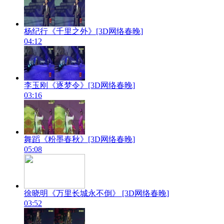
杨纪行《千里之外》[3D网络春晚]
04:12
李玉刚《逐梦令》[3D网络春晚]
03:16
舞蹈《粉墨春秋》[3D网络春晚]
05:08
徐晓明《万里长城永不倒》 [3D网络春晚]
03:52