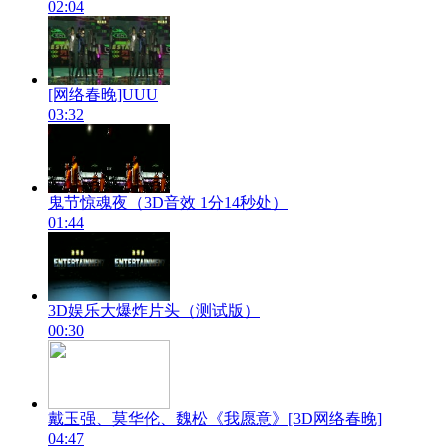
02:04
[网络春晚]UUU
03:32
鬼节惊魂夜（3D音效 1分14秒处）
01:44
3D娱乐大爆炸片头（测试版）
00:30
戴玉强、莫华伦、魏松《我愿意》[3D网络春晚]
04:47