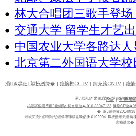
林大合唱团三歌手登场
交通大学 留学生才艺
中国农业大学各路达人
北京第二外国语大学校
涓ぎ鐢佃鍙扮綉绔�
|
鑱旂郴CCTV
|
鍏充簬CNTV
|
鑱旂
涓浗涓ぎ鐢佃鍙� 涓浗缃戠粶
績
|
缃戝弸
杩濇硶鍜屼笉鑹俊鎭妇鎶ョ數璇�:010-88047123
浜琁CP璇�06
�
浜綉鏂嘯2014]038
缃戜笂浼犳挱瑙嗗惉鑺傜洰璁稿彲璇佸彿 0102004 鏂板嚭缃戣瘉锛
寰嬪叕绾�