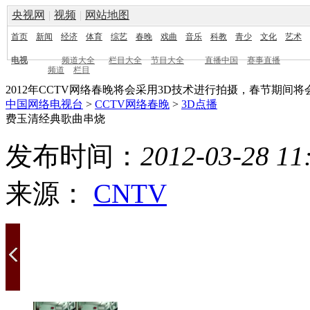
央视网
|
视频
|
网站地图
首页
新闻
经济
体育
综艺
春晚
戏曲
音乐
科教
青少
文化
艺术
电视
频道大全
栏目大全
节目大全
直播中国
赛事直播
频道
栏目
2012年CCTV网络春晚将会采用3D技术进行拍摄，春节期
中国网络电视台
>
CCTV网络春晚
>
3D点播
费玉清经典歌曲串烧
发布时间：
2012-03-28 11
来源：
CNTV