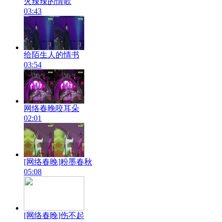
火辣辣的情歌
03:43
给陌生人的情书
03:54
网络春晚咬耳朵
02:01
[网络春晚]粉墨春秋
05:08
[网络春晚]伤不起