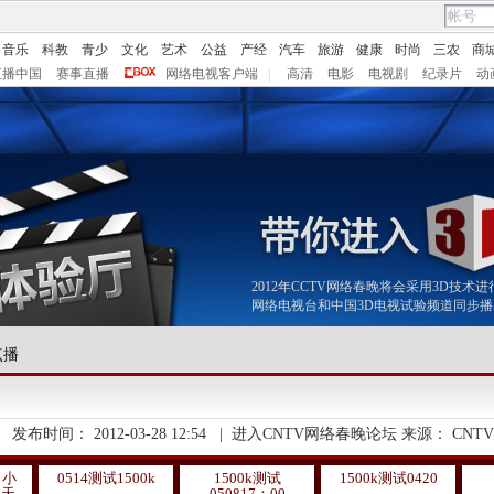
音乐
科教
青少
文化
艺术
公益
产经
汽车
旅游
健康
时尚
三农
商
直播中国
赛事直播
网络电视客户端
|
高清
电影
电视剧
纪录片
动
2012年CCTV网络春晚将会采用3D技
网络电视台和中国3D电视试验频道同步
点播
发布时间：
2012-03-28 12:54
|
进入CNTV网络春晚论坛
来源：
CNTV
：小
0514测试1500k
1500k测试
1500k测试0420
春天
050817：00