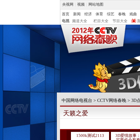
央视网
|
视频
|
网站地图
首页
新闻
经济
体育
综艺
春晚
戏曲
电视
频道大全
栏目大全
节目大全
中国网络电视台
>
CCTV网络春晚
>
3D
天籁之爱
1500k测试2113
3D爱情故事
宅男也会有