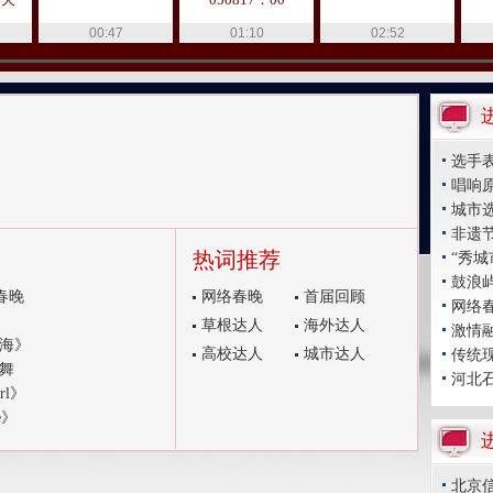
00:47
01:10
02:52
选手
唱响
城市选
非遗
热词推荐
“秀城
鼓浪
春晚
网络春晚
首届回顾
网络春
草根达人
海外达人
激情
海》
高校达人
城市达人
传统
舞
河北
rl》
e》
北京