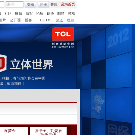
客服
设为首页
登录
注册
城
社区
微博
博客
论坛
访谈
邮箱
游戏
画片
公开课
播客
|
CCTV
频道
栏目
术进行拍摄，春节期间将会在中国
播出，敬请期待！
逐梦令
张甲子、刘晏辰
有钱没钱回家过
万里长城永
歌曲串烧
年