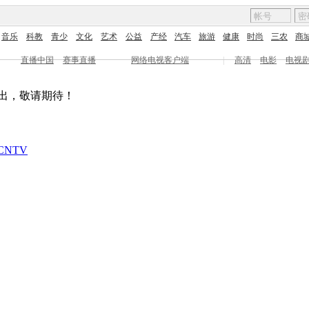
音乐
科教
青少
文化
艺术
公益
产经
汽车
旅游
健康
时尚
三农
商
直播中国
赛事直播
网络电视客户端
|
高清
电影
电视
出，敬请期待！
CNTV