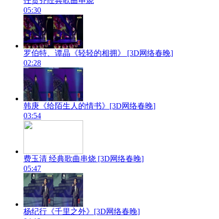
任贤齐经典歌曲串烧
05:30
罗伯特、谭晶《轻轻的相拥》 [3D网络春晚]
02:28
韩庚《给陌生人的情书》[3D网络春晚]
03:54
费玉清 经典歌曲串烧 [3D网络春晚]
05:47
杨纪行《千里之外》[3D网络春晚]