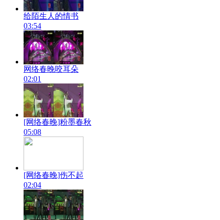
给陌生人的情书
03:54
网络春晚咬耳朵
02:01
[网络春晚]粉墨春秋
05:08
[网络春晚]伤不起
02:04