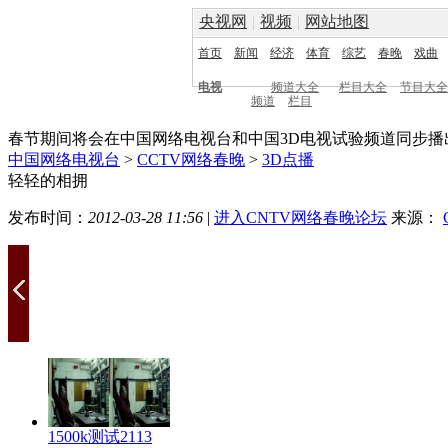
央视网
|
视频
|
网站地图
首页
新闻
经济
体育
综艺
春晚
戏曲
电视
频道大全
栏目大全
节目大全
频道
栏目
春节期间将会在中国网络电视台和中国3D电视试验频道同步播
中国网络电视台
>
CCTV网络春晚
>
3D点播
轻轻的相拥
发布时间：
2012-03-28 11:56
|
进入CNTV网络春晚论坛
来源：
1500k测试2113