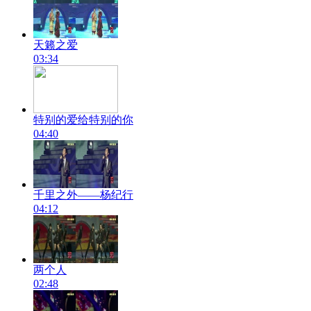
天籁之爱
03:34
特别的爱给特别的你
04:40
千里之外——杨纪行
04:12
两个人
02:48