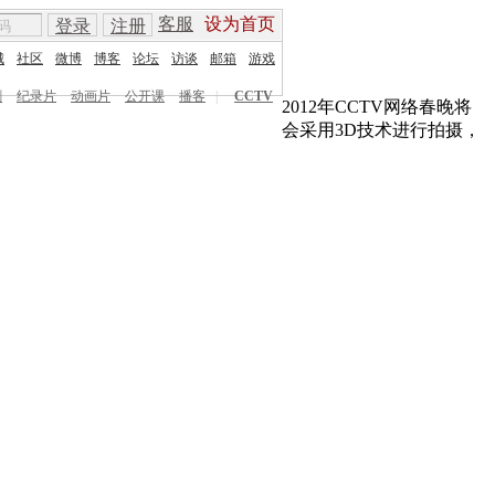
客服
设为首页
登录
注册
城
社区
微博
博客
论坛
访谈
邮箱
游戏
剧
纪录片
动画片
公开课
播客
|
CCTV
2012年CCTV网络春晚将
会采用3D技术进行拍摄，