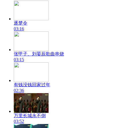
逐梦令
03:16
张甲子、刘晏辰歌曲串烧
03:15
有钱没钱回家过年
02:36
万里长城永不倒
03:52