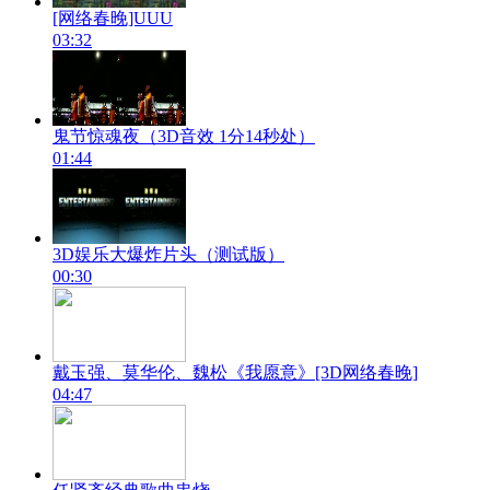
[网络春晚]UUU
03:32
鬼节惊魂夜（3D音效 1分14秒处）
01:44
3D娱乐大爆炸片头（测试版）
00:30
戴玉强、莫华伦、魏松《我愿意》[3D网络春晚]
04:47