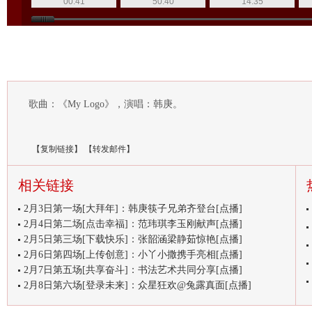
00:41
50:40
14:35
歌曲：《My Logo》，演唱：韩庚。
【
复制链接
】
【
转发邮件
】
相关链接
2月3日第一场[大拜年]：韩庚筷子兄弟齐登台[点播]
2月4日第二场[点击幸福]：范玮琪李玉刚献声[点播]
2月5日第三场[下载快乐]：张韶涵梁静茹惊艳[点播]
2月6日第四场[上传创意]：小丫小撒携手亮相[点播]
2月7日第五场[共享奋斗]：书法艺术共同分享[点播]
2月8日第六场[登录未来]：众星狂欢@兔露真面[点播]