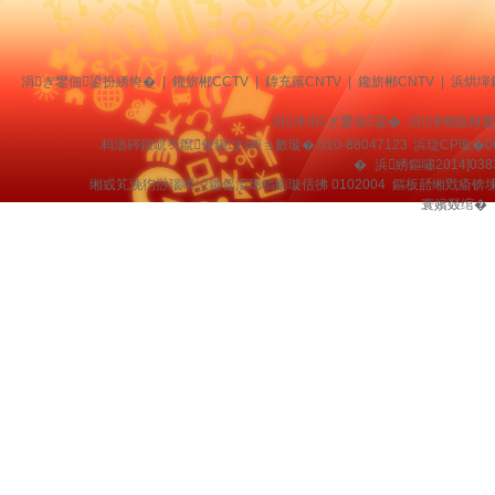
涓ぎ鐢佃鍙扮綉绔�
|
鑱旂郴CCTV
|
鍏充簬CNTV
|
鑱旂郴CNTV
|
浜烘墠
涓浗涓ぎ鐢佃鍙� 涓浗缃戠粶
杩濇硶鍜屼笉鑹俊鎭妇鎶ョ數璇�:010-88047123
浜琁CP璇�0
�
浜綉鏂嘯2014]038
缃戜笂浼犳挱瑙嗗惉鑺傜洰璁稿彲璇佸彿 0102004 鏂板嚭缃戣瘉锛
寰嬪叕绾�