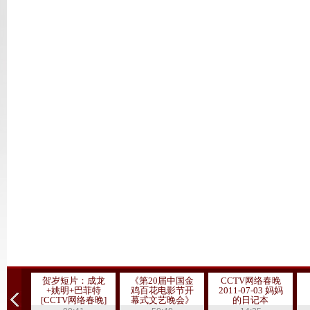
未
贺岁短片：成龙
《第20届中国金
CCTV网络春晚
+姚明+巴菲特
鸡百花电影节开
2011-07-03 妈妈
[CCTV网络春晚]
幕式文艺晚会》
的日记本
20111019 1/3