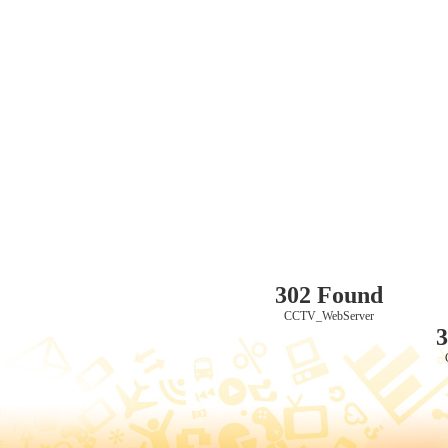
302 Found
CCTV_WebServer
3