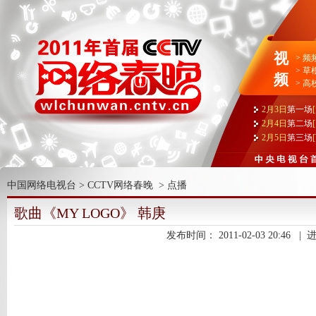
视
>
频
>
草
频
>
高
2月3日
第一场
2月4日
第二场
2月5日
第三场
中国网络电视台
>
CCTV网络春晚
>
点播
歌曲《MY LOGO》 韩庚
发布时间：
2011-02-03 20:46
|
进