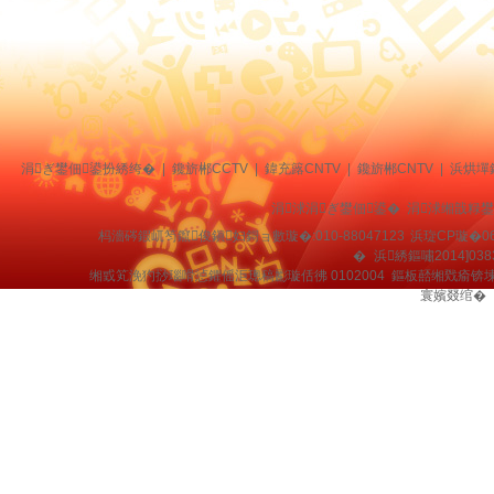
涓ぎ鐢佃鍙扮綉绔�
|
鑱旂郴CCTV
|
鍏充簬CNTV
|
鑱旂郴CNTV
|
浜烘墠
涓浗涓ぎ鐢佃鍙� 涓浗缃戠粶
杩濇硶鍜屼笉鑹俊鎭妇鎶ョ數璇�:010-88047123
浜琁CP璇�06
�
浜綉鏂嘯2014]038
缃戜笂浼犳挱瑙嗗惉鑺傜洰璁稿彲璇佸彿 0102004 鏂板嚭缃戣瘉锛
寰嬪叕绾�