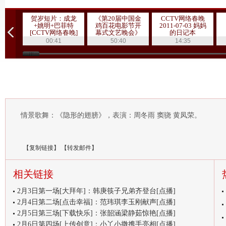
贺岁短片：成龙
《第20届中国金
CCTV网络春晚
+姚明+巴菲特
鸡百花电影节开
2011-07-03 妈妈
[CCTV网络春晚]
幕式文艺晚会》
的日记本
20111019 1/3
00:41
50:40
14:35
情景歌舞：《隐形的翅膀》，表演：周冬雨 窦骁 黄凤荣。
【
复制链接
】
【
转发邮件
】
相关链接
2月3日第一场[大拜年]：韩庚筷子兄弟齐登台[点播]
2月4日第二场[点击幸福]：范玮琪李玉刚献声[点播]
2月5日第三场[下载快乐]：张韶涵梁静茹惊艳[点播]
2月6日第四场[上传创意]：小丫小撒携手亮相[点播]