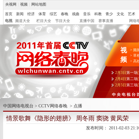
央视网
|
视频
|
网站地图
首页
新闻
经济
体育
综艺
春晚
戏曲
音乐
科教
青少
文化
艺术
电视
频道大全
栏目大全
节目大全
直播中国
赛事直播
网络
视
>
频
>
草
频
>
高
2月3日
第一场
2月4日
第二场
2月5日
第三场
中国网络电视台
>
CCTV网络春晚
>
点播
情景歌舞《隐形的翅膀》 周冬雨 窦骁 黄凤荣
发布时间：
2011-02-03 21:1