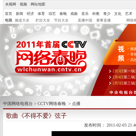
央视网
|
视频
|
网站地图
首页
新闻
经济
体育
综艺
春晚
戏曲
音乐
科教
青少
文化
艺术
电视
频道大全
栏目大全
节目大全
直播中国
赛事直播
网络
视
>
频
>
草
频
>
高
2月3日
第一场
2月4日
第二场
2月5日
第三场
中国网络电视台
>
CCTV网络春晚
>
点播
歌曲《不得不爱》弦子
发布时间：
2011-02-03 21:4