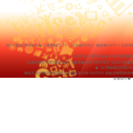
涓ぎ鐢佃鍙扮綉绔�
|
鑱旂郴CCTV
|
鍏充簬CNTV
|
鑱旂郴CNTV
|
浜烘墠
涓浗涓ぎ鐢佃鍙� 涓浗缃戠粶
杩濇硶鍜屼笉鑹俊鎭妇鎶ョ數璇�:010-88047123
浜琁CP璇�0
�
浜綉鏂嘯2014]038
缃戜笂浼犳挱瑙嗗惉鑺傜洰璁稿彲璇佸彿 0102004 鏂板嚭缃戣瘉锛
寰嬪叕绾�