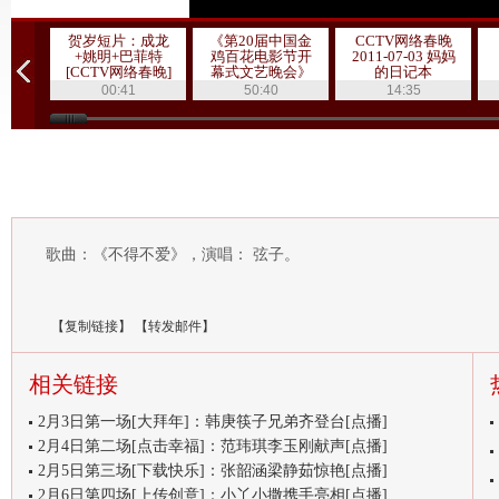
贺岁短片：成龙
《第20届中国金
CCTV网络春晚
+姚明+巴菲特
鸡百花电影节开
2011-07-03 妈妈
[CCTV网络春晚]
幕式文艺晚会》
的日记本
20111019 1/3
00:41
50:40
14:35
歌曲：《不得不爱》，演唱： 弦子。
【
复制链接
】
【
转发邮件
】
相关链接
2月3日第一场[大拜年]：韩庚筷子兄弟齐登台[点播]
2月4日第二场[点击幸福]：范玮琪李玉刚献声[点播]
2月5日第三场[下载快乐]：张韶涵梁静茹惊艳[点播]
2月6日第四场[上传创意]：小丫小撒携手亮相[点播]