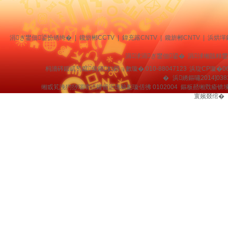
涓ぎ鐢佃鍙扮綉绔�
|
鑱旂郴CCTV
|
鍏充簬CNTV
|
鑱旂郴CNTV
|
浜烘墠
涓浗涓ぎ鐢佃鍙� 涓浗缃戠粶
杩濇硶鍜屼笉鑹俊鎭妇鎶ョ數璇�:010-88047123
浜琁CP璇�06
�
浜綉鏂嘯2014]038
缃戜笂浼犳挱瑙嗗惉鑺傜洰璁稿彲璇佸彿 0102004 鏂板嚭缃戣瘉锛
寰嬪叕绾�