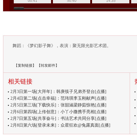
00:41
50:40
14:35
舞蹈：《梦幻影子舞》，表演：聚无限光影艺术团。
【
复制链接
】
【
转发邮件
】
相关链接
2月3日第一场[大拜年]：韩庚筷子兄弟齐登台[点播]
2月4日第二场[点击幸福]：范玮琪李玉刚献声[点播]
2月5日第三场[下载快乐]：张韶涵梁静茹惊艳[点播]
2月6日第四场[上传创意]：小丫小撒携手亮相[点播]
2月7日第五场[共享奋斗]：书法艺术共同分享[点播]
2月8日第六场[登录未来]：众星狂欢@兔露真面[点播]