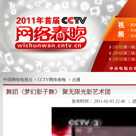
视
>
频
>
草
频
>
高
2月3日
第一场
2月4日
第二场
2月5日
第三场
中国网络电视台
>
CCTV网络春晚
>
点播
舞蹈《梦幻影子舞》 聚无限光影艺术团
发布时间：
2011-02-03 22:46
|
进