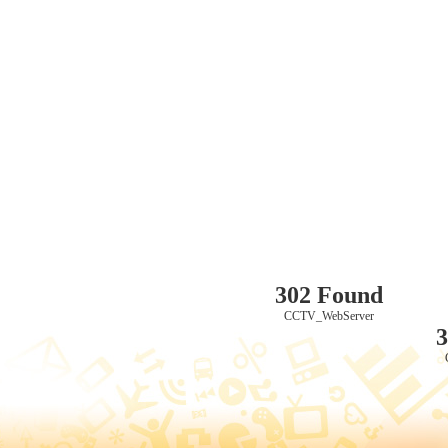
302 Found
CCTV_WebServer
3